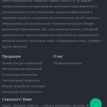
зарегистрированным товарным знаком «HBAN» и «红波按钮»
специализируется на производстве кнопочных переключателей и
промышленных систем управления, предлагая эффективные и
надежные продукты и решения для экологически чистой энергии и
оборудования для автоматизации. Основная продукция Hongbo:
кнопочный переключатель xb2, металлическая кнопка, сенсорный
переключатель, пьезоэлектрический переключатель, переключатель
контроля доступа, сигнальная лампа, индикаторная лампа, зуммер и
другие продукты.
Продукция
О нас
Новый продукт кнопочный
Профиль компании
переключатель
Металлический кнопочный
переключатель
Пластиковые кнопочные
переключатели
Светодиодный индикатор
Кнопка аварийной остановки
сенсорный переключатель и
пьезо-кнопка
Связаться С Нами
Адрес: Западное озеро () — город в провинции чжэцзян, Китай