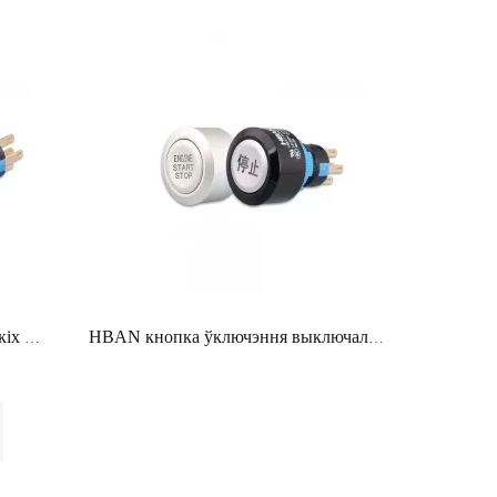
Кітайскі вытворца карыстальніцкіх кнопкавых перамыкачоў, лагатып запуску, 22-міліметровы замак, чорны прамавугольнік
HBAN кнопка ўключэння выключальніка 120v пластыкавая белая абалонка 22mm ip65 круглая галоўка індывідуальны лазер