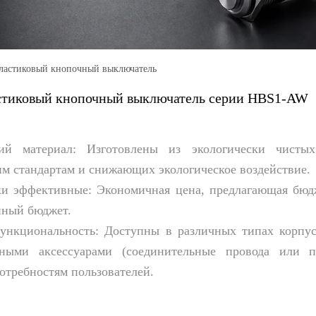
сенсорный переключатель и пьезо-кнопка
Переключатель ключа
Выбор переключателя, поворотный переключатель
астиковый кнопочный выключатель
Проблесковый огонь
тиковый кнопочный выключатель серии HBS1-AW
Коробка управления кнопкой
Кнопка Аксессуары
ий материал:
Изготовлены из экологически чистых 
им стандартам и снижающих экологическое воздействие.
ки эффективные:
Экономичная цена, предлагающая бюд
нный бюджет.
ункциональность:
Доступны в различных типах корпусо
ьными аксессуарами (соединительные провода или п
отребностям пользователей.