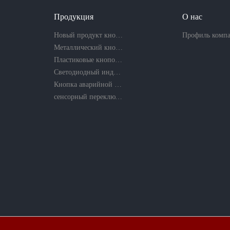
Продукция
О нас
Новый продукт кнопочный переключатель
Профиль комп
Металлический кнопочный переключатель
Пластиковые кнопочные переключатели
Светодиодный индикатор
Кнопка аварийной остановки
сенсорный переключатель и пьезо-кнопка