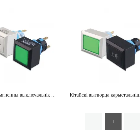
Кнопкавы імгненны выключальнік HBAN, 22-мм зялёны святлодыёд ip65 з квадратнай галоўкай, белая абалонка
1