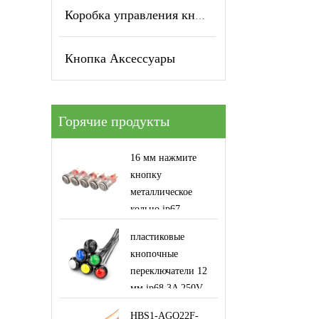
Коробка управления кнопкой
Кнопка Аксессуары
Горячие продукты
16 мм нажмите
кнопку
металлическое
кольцо ip67
привело
пластиковые
переключатель
кнопочные
символа питания
переключатели 12
мм ip68 3A 250V
куполообразная
HBS1-AGQ22F-