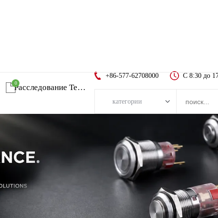
+86-577-62708000
С 8:30 до 1
0
Расследование Тележка
категории
категории
Новый продукт кнопочный переключатель
Металлический кнопочный переключатель
Пластиковые кнопочные переключатели
Светодиодный индикатор
Кнопка аварийной остановки