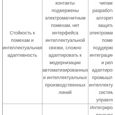
контакты
чипами
подвержены
разработ
электромагнитным
алгорит
помехам, нет
защиты
Стойкость к
интерфейса
электромаг
помехам и
интеллектуальной
помех
интеллектуальная
связки, сложно
поддержи
адаптивность
адаптировать к
интеграцию
модернизации
и реле
автоматизированных
адаптиров
и интеллектуальных
промышле
производственных
интеллекту
линий
систем
управле
Интегриро
двухцве