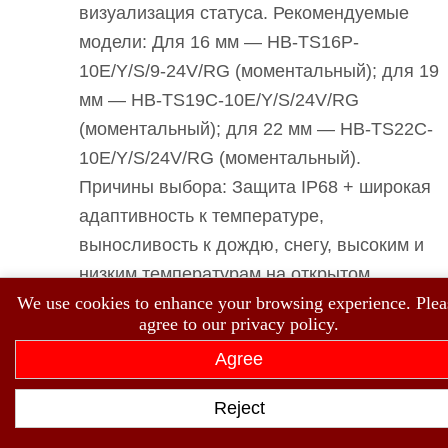
визуализация статуса. Рекомендуемые
модели: Для 16 мм — HB-TS16P-
10E/Y/S/9-24V/RG (моментальный); для 19
мм — HB-TS19C-10E/Y/S/24V/RG
(моментальный); для 22 мм — HB-TS22C-
10E/Y/S/24V/RG (моментальный).
Причины выбора: Защита IP68 + широкая
адаптивность к температуре,
выносливость к дождю, снегу, высоким и
низким температурам на открытом
We use cookies to enhance your browsing experience. Plea
воздухе; двухцветные светодиоды могут
agree to our privacy policy.
ясно отображать «зарядка (зеленый)/
Agree
остановлено (красный)»; диаметр 16-22
мм охватывает потребности в монтаже
Reject
панелей от небольших домашних станций