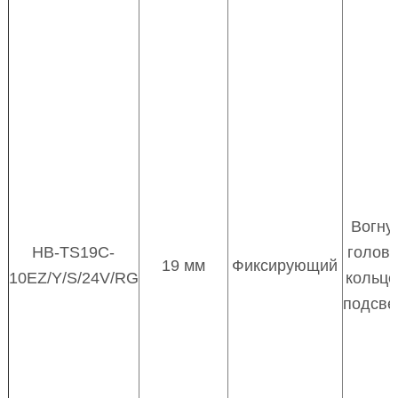
Вогну
HB-TS19C-
головк
19 мм
Фиксирующий
10EZ/Y/S/24V/RG
кольц
подсве