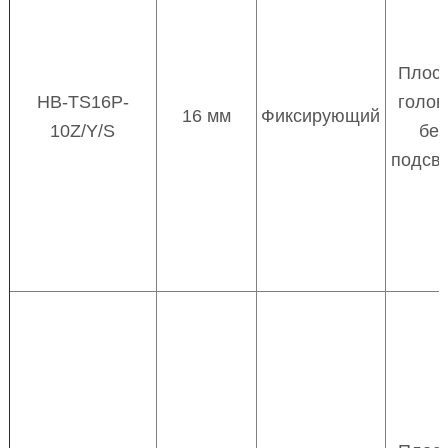
Плос
HB-TS16P-
голов
16 мм
Фиксирующий
10Z/Y/S
без
подсве