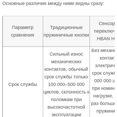
Основные различия между ними видны сразу:
Сенсор
Параметр
Традиционные
переключ
сравнения
пружиничные кнопки
HBAN HB
Без механи
Сильный износ
контакт
механических
электрич
контактов, обычный
срок служб
срок службы только
000 000 ц
Срок службы
100 000–500 000
при номин
циклов, склонность к
нагрузке, 
поломкам при
раз больше,
высокочастотной
пружини
эксплуатации