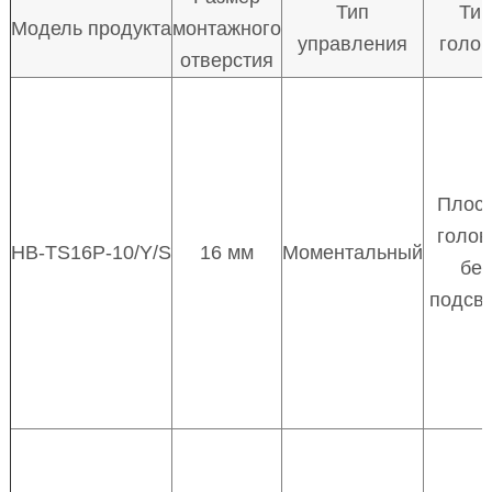
Тип
Ти
Модель продукта
монтажного
управления
голов
отверстия
Плос
голов
HB-TS16P-10/Y/S
16 мм
Моментальный
без
подсве