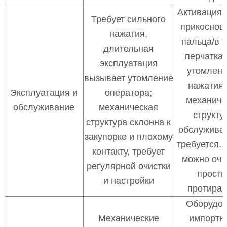
Активация 
Требует сильного
прикоснов
нажатия,
пальца/в т
длительная
перчатках
эксплуатация
утомлени
вызывает утомление
нажатия;
Эксплуатация и
оператора;
механиче
обслуживание
механическая
структу
структура склонна к
обслужива
закупорке и плохому
требуется, 
контакту, требует
можно очи
регулярной очистки
прост
и настройки
протира
Оборудо
Механические
импортн