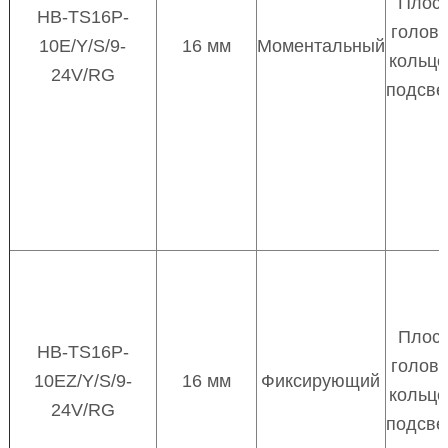
Плос
HB-TS16P-
головк
10E/Y/S/9-
16 мм
Моментальный
кольц
24V/RG
подсве
Плос
HB-TS16P-
головк
10EZ/Y/S/9-
16 мм
Фиксирующий
кольц
24V/RG
подсве