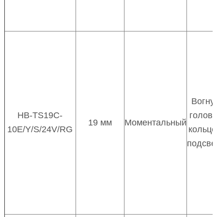
Вогну
HB-TS19C-
головк
19 мм
Моментальный
10E/Y/S/24V/RG
кольц
подсве