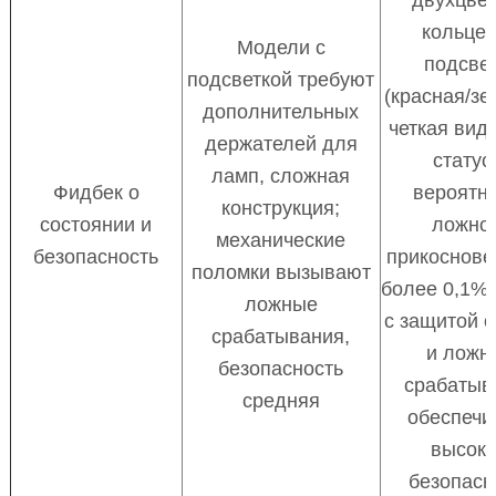
кольце
Модели с
подсве
подсветкой требуют
(красная/зе
дополнительных
четкая вид
держателей для
статус
ламп, сложная
Фидбек о
вероятн
конструкция;
состоянии и
ложно
механические
безопасность
прикоснове
поломки вызывают
более 0,1%,
ложные
с защитой 
срабатывания,
и ложн
безопасность
срабатыв
средняя
обеспечи
высок
безопасн