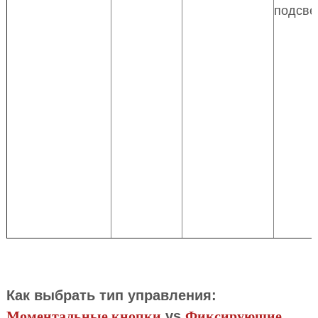
подсве
Как выбрать тип управления:
Моментальные кнопки
vs
Фиксирующие