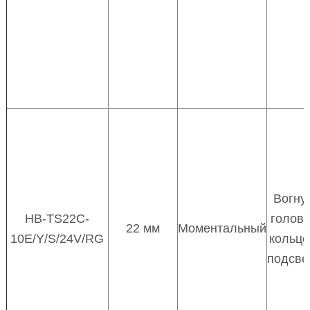
Вогну
HB-TS22C-
головк
22 мм
Моментальный
10E/Y/S/24V/RG
кольц
подсве