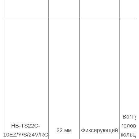
Вогну
HB-TS22C-
головк
22 мм
Фиксирующий
10EZ/Y/S/24V/RG
кольц