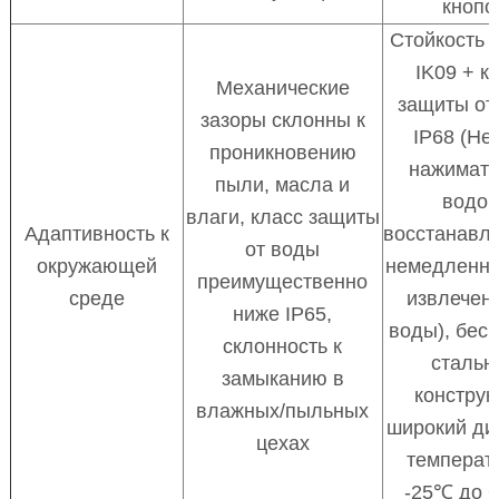
кнопо
Стойкость к
IK09 + к
Механические
защиты от
зазоры склонны к
IP68 (Не
проникновению
нажимать
пыли, масла и
водой
влаги, класс защиты
Адаптивность к
восстанавл
от воды
окружающей
немедленно
преимущественно
среде
извлечен
ниже IP65,
воды), бес
склонность к
стальн
замыканию в
конструк
влажных/пыльных
широкий ди
цехах
температ
-25℃ до 