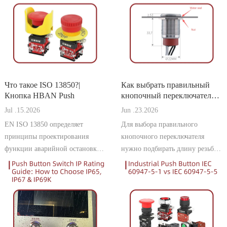
Что такое ISO 13850?|
Как выбрать правильный
Кнопка HBAN Push
кнопочный переключатель
для толщины панели |
Jul .15.2026
Jun .23.2026
Кнопка HBAN Push
EN ISO 13850 определяет
Для выбора правильного
принципы проектирования
кнопочного переключателя
функции аварийной остановки
нужно подбирать длину резьбы
для оборудования,
с толщиной панели. В этом
эксплуатирующегося в
руководстве объясняется, как
Европейском союзе. Для
измерить, рассчитать и выбрать
производителей,
подходящую модель, чтобы
ориентированных на рынки
избежать проблем с установкой
Германии и ЕС, соблюдение
и обеспечить надёжную