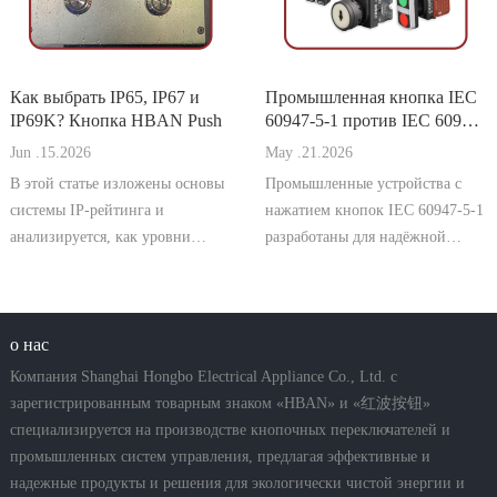
этого стандарта крайне важно
установку.
для маркировки CE, од
Как выбрать IP65, IP67 и
Промышленная кнопка IEC
IP69K? Кнопка HBAN Push
60947-5-1 против IEC 60947-
5-5
Jun .15.2026
May .21.2026
В этой статье изложены основы
Промышленные устройства с
системы IP-рейтинга и
нажатием кнопок IEC 60947-5-1
анализируется, как уровни
разработаны для надёжной
защиты от пыли и воды
работы в промышленных
напрямую влияют на
управляющих цепях. Они
надёжность, безопасность и срок
соответствуют международным
службы кнопочных
о нас
стандартам по номинальному
выключателей в промышленных
напряжению, току, категориям
Компания Shanghai Hongbo Electrical Appliance Co., Ltd. с
условиях.
использования AC-15 и DC-13, а
зарегистрированным товарным знаком «HBAN» и «红波按钮»
также по механ
специализируется на производстве кнопочных переключателей и
промышленных систем управления, предлагая эффективные и
надежные продукты и решения для экологически чистой энергии и