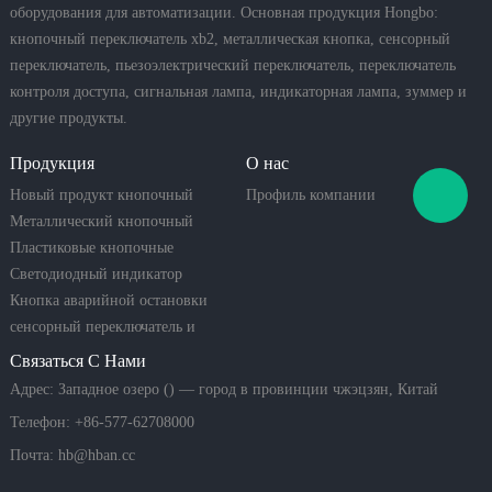
оборудования для автоматизации. Основная продукция Hongbo:
кнопочный переключатель xb2, металлическая кнопка, сенсорный
переключатель, пьезоэлектрический переключатель, переключатель
контроля доступа, сигнальная лампа, индикаторная лампа, зуммер и
другие продукты.
Продукция
О нас
Новый продукт кнопочный
Профиль компании
переключатель
Металлический кнопочный
переключатель
Пластиковые кнопочные
переключатели
Светодиодный индикатор
Кнопка аварийной остановки
сенсорный переключатель и
пьезо-кнопка
Связаться С Нами
Адрес: Западное озеро () — город в провинции чжэцзян, Китай
Телефон: +86-577-62708000
Почта:
hb@hban.cc