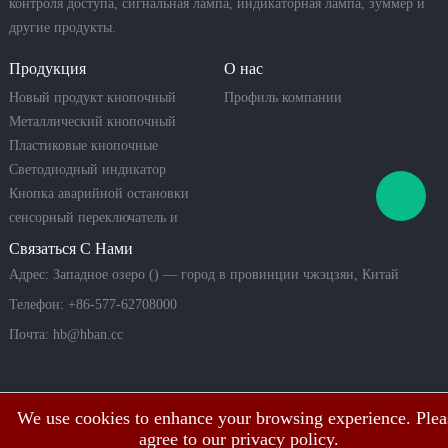
контроля доступа, сигнальная лампа, индикаторная лампа, зуммер и
другие продукты.
Продукция
О нас
Новый продукт кнопочный
Профиль компании
переключатель
Металлический кнопочный
переключатель
Пластиковые кнопочные
переключатели
Светодиодный индикатор
Кнопка аварийной остановки
сенсорный переключатель и
пьезо-кнопка
Связаться С Нами
Адрес: Западное озеро () — город в провинции чжэцзян, Китай
Телефон: +86-577-62708000
Почта:
hb@hban.cc
We use cookies to enhance your browsing experience. Plea
agree to our privacy policy.