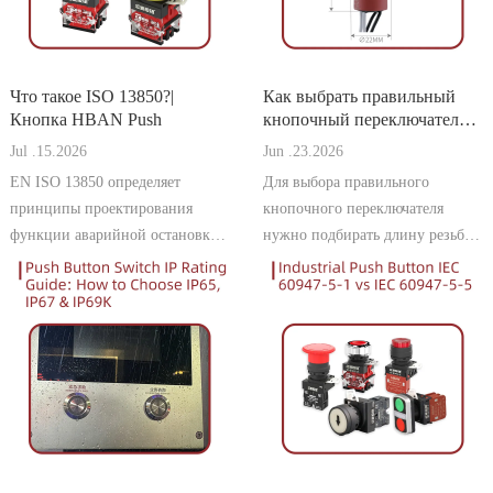
Что такое ISO 13850?|
Как выбрать правильный
Кнопка HBAN Push
кнопочный переключатель
для толщины панели |
Jul .15.2026
Jun .23.2026
Кнопка HBAN Push
EN ISO 13850 определяет
Для выбора правильного
принципы проектирования
кнопочного переключателя
функции аварийной остановки
нужно подбирать длину резьбы
для оборудования,
с толщиной панели. В этом
эксплуатирующегося в
руководстве объясняется, как
Европейском союзе. Для
измерить, рассчитать и выбрать
производителей,
подходящую модель, чтобы
ориентированных на рынки
избежать проблем с установкой
Германии и ЕС, соблюдение
и обеспечить надёжную
этого стандарта крайне важно
установку.
для маркировки CE, од