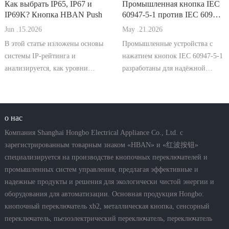
Как выбрать IP65, IP67 и
Промышленная кнопка IEC
IP69K? Кнопка HBAN Push
60947-5-1 против IEC 60947-
5-5
Jun .15.2026
May .21.2026
В этой статье изложены основы
Промышленные устройства с
системы IP-рейтинга и
нажатием кнопок IEC 60947-5-1
анализируется, как уровни
разработаны для надёжной
защиты от пыли и воды
работы в промышленных
напрямую влияют на
управляющих цепях. Они
надёжность, безопасность и срок
соответствуют международным
службы кнопочных
о нас
стандартам по номинальному
выключателей в промышленных
напряжению, току, категориям
Компания Shanghai Hongbo Electrical Appliance Co., Ltd. с
условиях.
использования AC-15 и DC-13, а
зарегистрированным товарным знаком «HBAN» и «红波按钮»
также по механ
специализируется на производстве кнопочных переключателей и
промышленных систем управления, предлагая эффективные и
надежные продукты и решения для экологически чистой энергии и
оборудования для автоматизации. Основная продукция Hongbo:
кнопочный переключатель xb2, металлическая кнопка, сенсорный
переключатель, пьезоэлектрический переключатель, переключатель