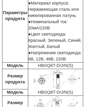
●Материал корпуса:
Нержавеющая сталь или
Параметры
никелированная латунь
продукта
●Номинальный ток:
20мА/220В
●Цвет светодиода:
Красный, Зеленый, Синий,
Желтый, Белый
●Напряжение светодиода:
6В, 12В, 48В, 220В
Модель
HBGQ6T-D/J/N(S)
Размер
продукта
Модель
HBGQ8T-D/J/N(S)
Размер