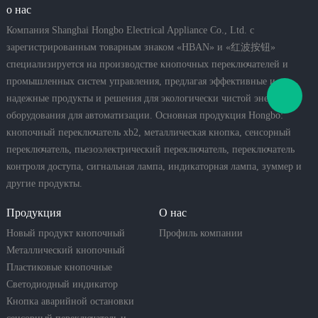
о нас
Компания Shanghai Hongbo Electrical Appliance Co., Ltd. с
зарегистрированным товарным знаком «HBAN» и «红波按钮»
специализируется на производстве кнопочных переключателей и
промышленных систем управления, предлагая эффективные и
надежные продукты и решения для экологически чистой энергии и
оборудования для автоматизации. Основная продукция Hongbo:
кнопочный переключатель xb2, металлическая кнопка, сенсорный
переключатель, пьезоэлектрический переключатель, переключатель
контроля доступа, сигнальная лампа, индикаторная лампа, зуммер и
другие продукты.
Продукция
О нас
Новый продукт кнопочный
Профиль компании
переключатель
Металлический кнопочный
переключатель
Пластиковые кнопочные
переключатели
Светодиодный индикатор
Кнопка аварийной остановки