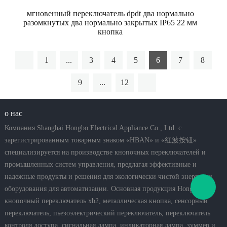
мгновенный переключатель dpdt два нормально
разомкнутых два нормально закрытых IP65 22 мм
кнопка
1
...
3
4
5
6
7
8
9
...
12
о нас
Компания Shanghai Hongbo Electrical Appliance Co., Ltd. с
зарегистрированным товарным знаком «HBAN» и «红波按钮»
специализируется на производстве кнопочных переключателей и
промышленных систем управления, предлагая эффективные и
надежные продукты и решения для экологически чистой энергии и
оборудования для автоматизации. Основная продукция Hongbo:
кнопочный переключатель xb2, металлическая кнопка, сенсорный
переключатель, пьезоэлектрический переключатель, переключатель
контроля доступа, сигнальная лампа, индикаторная лампа, зуммер и