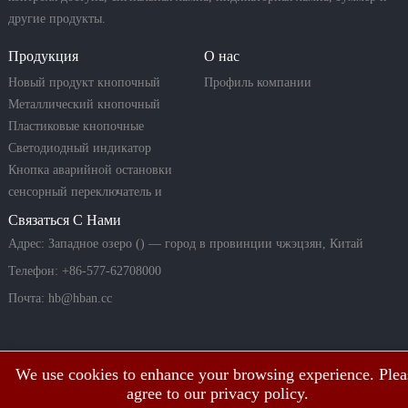
другие продукты.
Продукция
О нас
Новый продукт кнопочный
Профиль компании
переключатель
Металлический кнопочный
переключатель
Пластиковые кнопочные
переключатели
Светодиодный индикатор
Кнопка аварийной остановки
сенсорный переключатель и
пьезо-кнопка
Связаться С Нами
Адрес: Западное озеро () — город в провинции чжэцзян, Китай
Телефон: +86-577-62708000
Почта:
hb@hban.cc
We use cookies to enhance your browsing experience. Plea
agree to our privacy policy.